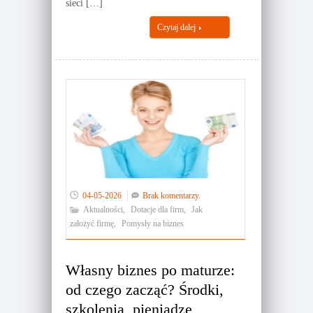
sieci […]
Czytaj dalej
04-05-2026
Brak komentarzy.
Aktualności
,
Dotacje dla firm
,
Jak
założyć firmę
,
Pomysły na biznes
Własny biznes po maturze:
od czego zacząć? Środki,
szkolenia, pieniądze