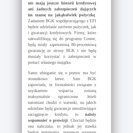
nie mają jeszcze historii kredytowej
ani żadnych zabezpieczeń dających
im szansę na jakąkolwiek pożyczkę
.
Zadaniem BGK współpracującego z EFI
będzie udzielanie zarówno pożyczek, jak
i gwarancji kredytowych. Firmy, które
zakwalifikują się do programu Cosme,
będą miały zapewnioną 80-procentową
gwarancję ze strony BGK i nie będą
musiały korzystać z zabezpieczeń w
postaci własnego majątku.
Samo ubieganie się o pomoc ma być
stosunkowo łatwe. Sam BGK
zapowiada, że formalności związane z
uzyskaniem wsparcia zostaną
maksymalnie ograniczone. Jeżeli
natomiast chodzi o warunki, na jakich
udzielane będą gwarancje umożliwiające
zaciągnięcie kredytu, to
należy
wspomnieć o prowizji
. Chociaż będzie
ona naliczana, to jednak jej stawka
będzie minimalna, ponieważ wyniesie