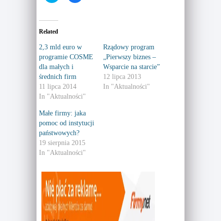
i
i
c
c
k
k
t
t
o
o
Related
s
s
h
h
a
a
2,3 mld euro w
Rządowy program
r
r
programie COSME
„Pierwszy biznes –
e
e
o
o
dla małych i
Wsparcie na starcie”
n
n
T
F
średnich firm
12 lipca 2013
w
a
11 lipca 2014
In "Aktualności"
i
c
t
e
In "Aktualności"
t
b
e
o
r
o
Małe firmy: jaka
(
k
pomoc od instytucji
O
(
p
O
państwowych?
e
p
n
e
19 sierpnia 2015
s
n
In "Aktualności"
i
s
n
i
n
n
e
n
w
e
w
w
i
w
n
i
d
n
o
d
w
o
)
w