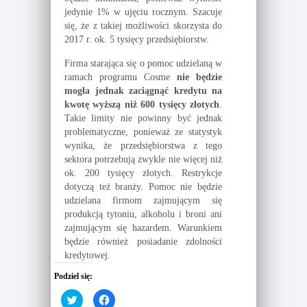
jedynie 1% w ujęciu rocznym. Szacuje
się, że z takiej możliwości skorzysta do
2017 r. ok. 5 tysięcy przedsiębiorstw.
Firma starająca się o pomoc udzielaną w
ramach programu Cosme
nie będzie
mogła jednak zaciągnąć kredytu na
kwotę wyższą niż 600 tysięcy złotych
.
Takie limity nie powinny być jednak
problematyczne, ponieważ ze statystyk
wynika, że przedsiębiorstwa z tego
sektora potrzebują zwykle nie więcej niż
ok. 200 tysięcy złotych. Restrykcje
dotyczą też branży. Pomoc nie będzie
udzielana firmom zajmującym się
produkcją tytoniu, alkoholu i broni ani
zajmującym się hazardem. Warunkiem
będzie również posiadanie zdolności
kredytowej.
Podziel się:
C
C
l
l