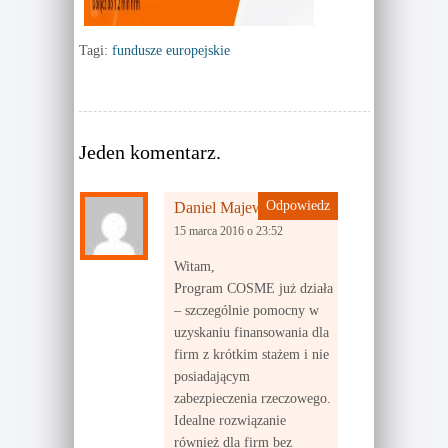
)
Tagi:
fundusze europejskie
Jeden komentarz.
Odpowiedz
Daniel Majewski
15 marca 2016 o 23:52
Witam,
Program COSME już działa
– szczególnie pomocny w
uzyskaniu finansowania dla
firm z krótkim stażem i nie
posiadającym
zabezpieczenia rzeczowego.
Idealne rozwiązanie
również dla firm bez