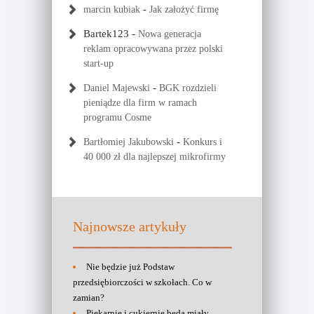
-
marcin kubiak
Jak założyć firmę
Bartek123
-
Nowa generacja
reklam opracowywana przez polski
start-up
-
Daniel Majewski
BGK rozdzieli
pieniądze dla firm w ramach
programu Cosme
-
Bartłomiej Jakubowski
Konkurs i
40 000 zł dla najlepszej mikrofirmy
Najnowsze artykuły
Nie będzie już Podstaw
przedsiębiorczości w szkołach. Co w
zamian?
Piekarnie i cukiernie będą miały