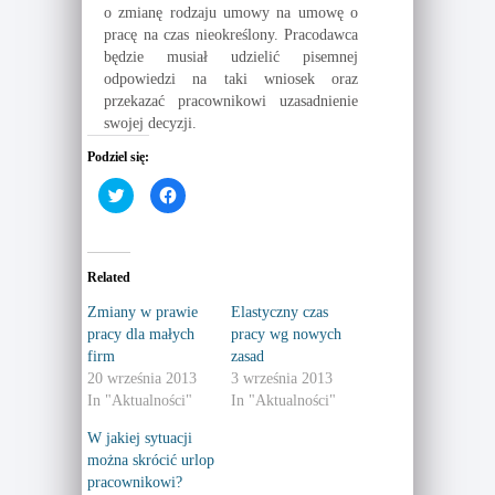
o zmianę rodzaju umowy na umowę o
pracę na czas nieokreślony. Pracodawca
będzie musiał udzielić pisemnej
odpowiedzi na taki wniosek oraz
przekazać pracownikowi uzasadnienie
swojej decyzji.
Podziel się:
C
C
l
l
i
i
c
c
k
k
t
t
o
o
Related
s
s
h
h
a
a
Zmiany w prawie
Elastyczny czas
r
r
pracy dla małych
pracy wg nowych
e
e
o
o
firm
zasad
n
n
T
F
20 września 2013
3 września 2013
w
a
In "Aktualności"
In "Aktualności"
i
c
t
e
t
b
W jakiej sytuacji
e
o
r
o
można skrócić urlop
(
k
pracownikowi?
O
(