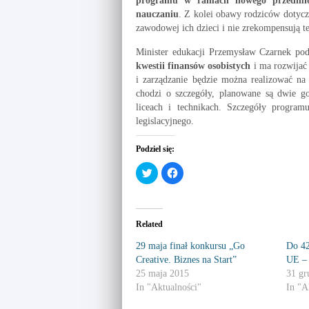
programu w ramach nowego przedmiot
nauczaniu
. Z kolei obawy rodziców dotyczą
zawodowej ich dzieci i nie zrekompensują 
Minister edukacji Przemysław Czarnek pod
kwestii finansów osobistych
i ma rozwijać 
i zarządzanie będzie można realizować na
chodzi o szczegóły, planowane są dwie
liceach i technikach. Szczegóły program
legislacyjnego.
Podziel się:
C
C
l
l
i
i
c
c
k
k
t
t
o
o
Related
s
s
h
h
a
a
29 maja finał konkursu „Go
Do 42
r
r
Creative. Biznes na Start”
UE – 
e
e
o
o
25 maja 2015
31 gr
n
n
T
F
In "Aktualności"
In "A
w
a
i
c