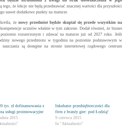
u będzie utrudniona z uwagi na brak doświadczenia w jego
 tego, że lekcje nie będą przedstawiać znacznej wartości dla przyszłości
tego nawet dodatkowe punkty na maturze.
kreśla, że
nowy przedmiot będzie skupiał się przede wszystkim na
kompetencje uczniów właśnie w tym zakresie. Dodał również, że biznes
 poziomie rozszerzonym i zdawać na maturze już od 2027 roku. Jeśli
 godziny nowego przedmiotu w tygodniu na poziomie podstawowym w
u nauczania są dostępne na stronie internetowej rządowego centrum
0 tys. zł dofinansowania z
Inkubator przedsiębiorczości dla
na usługi proinnowacyjne
firm z branży gier: pod Łodzią!
udnia 2015
9 czerwca 2015
ktualności"
In "Aktualności"