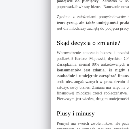
podejście do pieniędzy
. Zarówno w kwe
poprowadzić własny biznes. Nauczanie nowe
Zgodnie z założeniami pomysłodawców
teoretyczną, ale także umiejętności prak
jest dla młodzieży zachętą do podjęcia prac
Skąd decyzja o zmianie?
Wprowadzenie nauczania biznesu i przedsi
podkreślił Bartosz Majewski, dyrektor C
Zarządzania, niemal 80% ankietowanych n
konsumentów jest zdania, że nigdy n
swobodnie i umiejętnie zarządzać finan
osób niezaangażowanych w prowadzeniu dzia
założyć swój biznes. Zmiana ma więc na c
finansowej młodszej części społeczeństwa
Pierwszym jest wiedza, drugim umiejętności
Plusy i minusy
Pomysł ma swoich zwolenników, ale pada