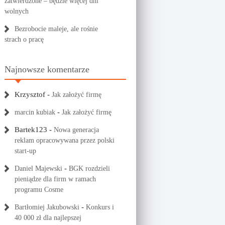
zatwierdzone – będzie więcej dni
wolnych
Bezrobocie maleje, ale rośnie
strach o pracę
Najnowsze komentarze
Krzysztof
-
Jak założyć firmę
-
marcin kubiak
Jak założyć firmę
Bartek123
-
Nowa generacja
reklam opracowywana przez polski
start-up
-
Daniel Majewski
BGK rozdzieli
pieniądze dla firm w ramach
programu Cosme
-
Bartłomiej Jakubowski
Konkurs i
40 000 zł dla najlepszej