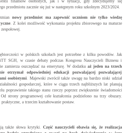
stii finansów osobistych, jak i w sytuacji, gdy zdecydujemy się
go przedmiotu zacznie się już w następnym roku szkolnym 2023/2024.
 zmian
nowy przedmiot ma zapewnić uczniom nie tylko wiedzę
tyczne
. Z kolei możliwość wykonania projektu zbiorowego na maturze
y zespołowej.
ębiorczości w polskich szkołach jest potrzebne z kilku powodów. Jak
PiTT SGH, w czasie debaty podczas Kongresu Nauczycieli Biznesu i
ie zamierza oszczędzać na emeryturę. W dodatku
aż jeden na trzech
ie otrzymał odpowiedniej edukacji pozwalającej pozwalającej
sami osobistymi
. Majewski zwrócił także uwagę na bardzo niski udział
łalności gospodarczej, które w ciągu trzech najbliższych lat planują
elu poprawienie takiego stanu rzeczy poprzez zwiększenie świadomości
. Od strony programowej cele kształcenia podzielono na trzy obszary.
 praktyczne, a trzecim kształtowanie postaw.
ją także słowa krytyki.
Część nauczycieli obawia się, że realizacja