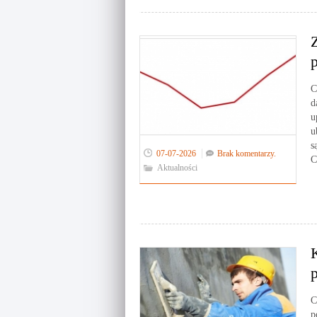
C
d
u
u
s
07-07-2026
Brak komentarzy.
C
Aktualności
C
p