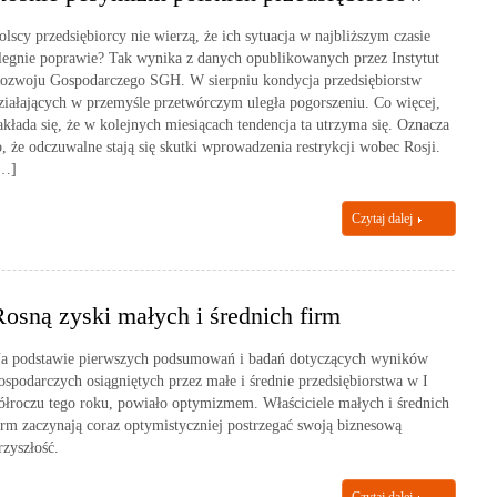
olscy przedsiębiorcy nie wierzą, że ich sytuacja w najbliższym czasie
legnie poprawie? Tak wynika z danych opublikowanych przez Instytut
ozwoju Gospodarczego SGH. W sierpniu kondycja przedsiębiorstw
ziałających w przemyśle przetwórczym uległa pogorszeniu. Co więcej,
akłada się, że w kolejnych miesiącach tendencja ta utrzyma się. Oznacza
o, że odczuwalne stają się skutki wprowadzenia restrykcji wobec Rosji.
…]
Czytaj dalej
Rosną zyski małych i średnich firm
a podstawie pierwszych podsumowań i badań dotyczących wyników
ospodarczych osiągniętych przez małe i średnie przedsiębiorstwa w I
ółroczu tego roku, powiało optymizmem. Właściciele małych i średnich
irm zaczynają coraz optymistyczniej postrzegać swoją biznesową
rzyszłość.