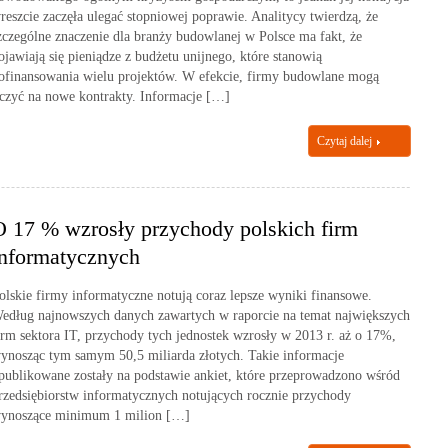
reszcie zaczęła ulegać stopniowej poprawie. Analitycy twierdzą, że
zczególne znaczenie dla branży budowlanej w Polsce ma fakt, że
ojawiają się pieniądze z budżetu unijnego, które stanowią
ofinansowania wielu projektów. W efekcie, firmy budowlane mogą
iczyć na nowe kontrakty. Informacje […]
Czytaj dalej
O 17 % wzrosły przychody polskich firm
informatycznych
olskie firmy informatyczne notują coraz lepsze wyniki finansowe.
edług najnowszych danych zawartych w raporcie na temat największych
irm sektora IT, przychody tych jednostek wzrosły w 2013 r. aż o 17%,
ynosząc tym samym 50,5 miliarda złotych. Takie informacje
publikowane zostały na podstawie ankiet, które przeprowadzono wśród
rzedsiębiorstw informatycznych notujących rocznie przychody
ynoszące minimum 1 milion […]