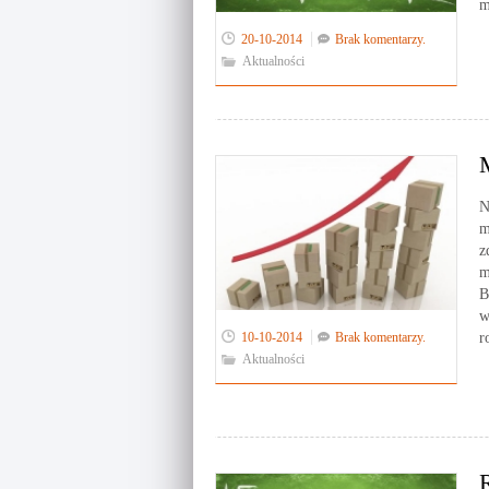
m
20-10-2014
Brak komentarzy.
Aktualności
N
m
z
m
B
w
10-10-2014
Brak komentarzy.
r
Aktualności