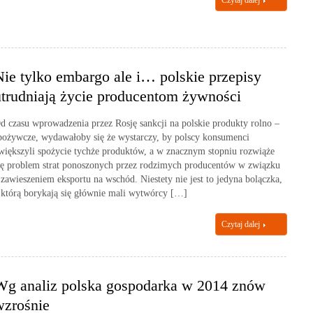
Czytaj dalej
Nie tylko embargo ale i… polskie przepisy
utrudniają życie producentom żywności
d czasu wprowadzenia przez Rosję sankcji na polskie produkty rolno –
pożywcze, wydawałoby się że wystarczy, by polscy konsumenci
większyli spożycie tychże produktów, a w znacznym stopniu rozwiąże
ię problem strat ponoszonych przez rodzimych producentów w związku
 zawieszeniem eksportu na wschód. Niestety nie jest to jedyna bolączka,
 którą borykają się głównie mali wytwórcy […]
Czytaj dalej
Wg analiz polska gospodarka w 2014 znów
wzrośnie