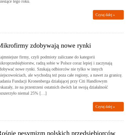
iesiące tego roku.
Czytaj dalej
Mikrofirmy zdobywają nowe rynki
ajmniejsze firmy, czyli podmioty zaliczane do kategorii
ikroprzedsiębiorstw, radzą sobie w Polsce coraz lepiej i zaczynają
dobywać nowe rynki. Szukają odbiorców nie tylko w innych
iejscowościach, ale wychodzą też poza całe regiony, a nawet za granicę.
adania Fundacji Kronenberga działającej przy Citi Handlowym
skazały, że na przestrzeni ostatnich dwóch lat swoją działalność
ozszerzyło niemal 25% […]
Czytaj dalej
Rośnie pesymizm polskich przedsiębiorców