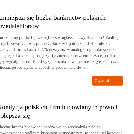
Zmniejsza się liczba bankructw polskich
przedsiębiorstw
oraz mniej polskich przedsiębiorstw ogłasza niewypłacalność! Według
anych zawartych w raporcie Coface, w I półroczu 2014 r. odsetek
padłych firm był aż o 11,5% niższy niż w analogicznym okresie roku
biegłego. Dokładniej, między styczniem a czerwcem bieżącego roku
ądy wydały łącznie 402 decyzje o bankructwie jednostek gospodarczych.
hociaż jest to wyraźny spadek w porównaniu do […]
Czytaj dalej
Kondycja polskich firm budowlanych powoli
polepsza się
hociaż branża budowlana bardzo wolno wychodziła z dołka
owodowanego ogólnym kryzysem gospodarczym, to jednak jej kondycja