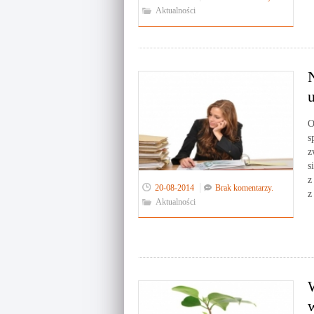
Aktualności
O
s
z
s
z
20-08-2014
Brak komentarzy.
z
Aktualności