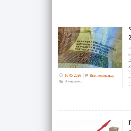
P
d
D
k
l
16-05-2026
Brak komentarzy.
p
Aktualności
[
P
n