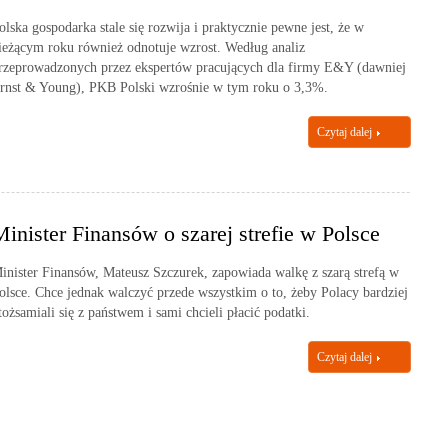
olska gospodarka stale się rozwija i praktycznie pewne jest, że w
ieżącym roku również odnotuje wzrost. Według analiz
rzeprowadzonych przez ekspertów pracujących dla firmy E&Y (dawniej
rnst & Young), PKB Polski wzrośnie w tym roku o 3,3%.
Czytaj dalej
Minister Finansów o szarej strefie w Polsce
inister Finansów, Mateusz Szczurek, zapowiada walkę z szarą strefą w
olsce. Chce jednak walczyć przede wszystkim o to, żeby Polacy bardziej
tożsamiali się z państwem i sami chcieli płacić podatki.
Czytaj dalej