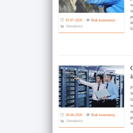
w
s
p
05-07-2026
Brak komentarzy.
d
Aktualności
l
P
W
f
w
o
30-06-2026
Brak komentarzy.
p
Aktualności
w