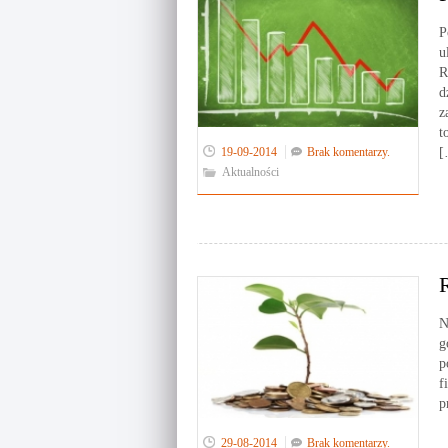
P
u
R
d
z
t
19-09-2014
Brak komentarzy.
[
Aktualności
N
g
p
f
p
29-08-2014
Brak komentarzy.