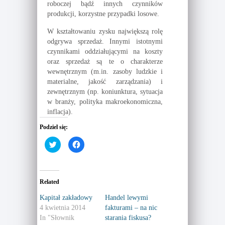
roboczej bądź innych czynników
produkcji, korzystne przypadki losowe.
W kształtowaniu zysku największą rolę
odgrywa sprzedaż. Innymi istotnymi
czynnikami oddziałującymi na koszty
oraz sprzedaż są te o charakterze
wewnętrznym (m.in. zasoby ludzkie i
materialne, jakość zarządzania) i
zewnętrznym (np. koniunktura, sytuacja
w branży, polityka makroekonomiczna,
inflacja).
Podziel się:
C
C
l
l
i
i
c
c
k
k
t
t
o
o
Related
s
s
h
h
a
a
Kapitał zakładowy
Handel lewymi
r
r
4 kwietnia 2014
fakturami – na nic
e
e
o
o
In "Słownik
starania fiskusa?
n
n