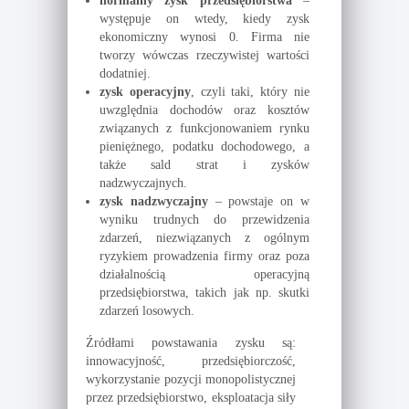
normalny zysk przedsiębiorstwa
–
występuje on wtedy, kiedy zysk
ekonomiczny wynosi 0. Firma nie
tworzy wówczas rzeczywistej wartości
dodatniej.
zysk operacyjny
, czyli taki, który nie
uwzględnia dochodów oraz kosztów
związanych z funkcjonowaniem rynku
pieniężnego, podatku dochodowego, a
także sald strat i zysków
nadzwyczajnych.
zysk nadzwyczajny
– powstaje on w
wyniku trudnych do przewidzenia
zdarzeń, niezwiązanych z ogólnym
ryzykiem prowadzenia firmy oraz poza
działalnością operacyjną
przedsiębiorstwa, takich jak np. skutki
zdarzeń losowych.
Źródłami powstawania zysku są:
innowacyjność, przedsiębiorczość,
wykorzystanie pozycji monopolistycznej
przez przedsiębiorstwo, eksploatacja siły