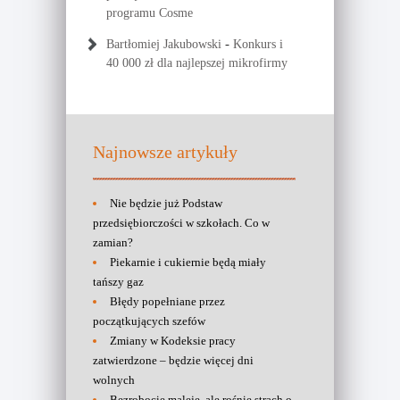
programu Cosme
-
Bartłomiej Jakubowski
Konkurs i
40 000 zł dla najlepszej mikrofirmy
Najnowsze artykuły
Nie będzie już Podstaw
przedsiębiorczości w szkołach. Co w
zamian?
Piekarnie i cukiernie będą miały
tańszy gaz
Błędy popełniane przez
początkujących szefów
Zmiany w Kodeksie pracy
zatwierdzone – będzie więcej dni
wolnych
Bezrobocie maleje, ale rośnie strach o