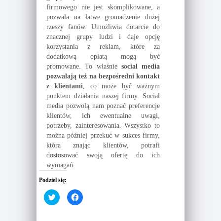
firmowego nie jest skomplikowane, a
pozwala na łatwe gromadzenie dużej
rzeszy fanów. Umożliwia dotarcie do
znacznej grupy ludzi i daje opcję
korzystania z reklam, które za
dodatkową opłatą mogą być
promowane. To właśnie
social media
pozwalają też na bezpośredni kontakt
z klientami
, co może być ważnym
punktem działania naszej firmy. Social
media pozwolą nam poznać preferencje
klientów, ich ewentualne uwagi,
potrzeby, zainteresowania. Wszystko to
można później przekuć w sukces firmy,
która znając klientów, potrafi
dostosować swoją ofertę do ich
wymagań.
Podziel się:
C
C
l
l
i
i
c
c
k
k