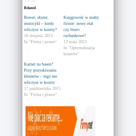
t
t
o
o
Related
s
s
h
h
a
a
Rower, skuter,
Księgowość w małej
r
r
motocykl – kiedy
firmie: nowy etat
e
e
o
o
wliczysz w koszty?
czy biuro
n
n
T
F
16 sierpnia 2013
rachunkowe?
w
a
In "Firma i prawo"
13 maja 2013
i
c
t
e
In "Optymalizacja
t
b
e
o
kosztów"
r
o
(
k
Karnet na basen?
O
(
p
O
Przy pozyskiwaniu
e
p
n
e
klientów – tego nie
s
n
wliczysz w koszty
i
s
n
i
17 października 2015
n
n
e
n
In "Firma i prawo"
w
e
w
w
i
w
n
i
d
n
o
d
w
o
)
w
)