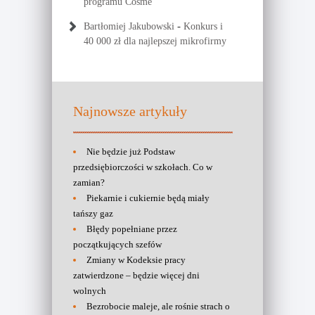
programu Cosme
-
Bartłomiej Jakubowski
Konkurs i
40 000 zł dla najlepszej mikrofirmy
Najnowsze artykuły
Nie będzie już Podstaw
przedsiębiorczości w szkołach. Co w
zamian?
Piekarnie i cukiernie będą miały
tańszy gaz
Błędy popełniane przez
początkujących szefów
Zmiany w Kodeksie pracy
zatwierdzone – będzie więcej dni
wolnych
Bezrobocie maleje, ale rośnie strach o