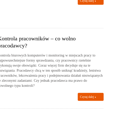
Czytaj dalej
Kontrola pracowników – co wolno
pracodawcy?
ontrola biurowych komputerów i monitoring w miejscach pracy to
ajpowszechniejsze formy sprawdzania, czy pracownicy rzetelnie
ykonują swoje obowiązki. Coraz więcej firm decyduje się na te
ozwiązania. Pracodawcy chcą w ten sposób uniknąć kradzieży, lenistwa
racowników, lekceważenia pracy i podejmowania działań niezwiązanych
e zleconymi zadaniami. Czy jednak pracodawca ma prawo do
owolnego typu kontroli?
Czytaj dalej