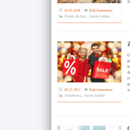
j
26-03-2026
Brak komentarzy.
Porady dla firm
,
Zasoby ludzkie
O
p
k
d
r
p
20-12-2013
Brak komentarzy.
z
Aktualności
,
Zasoby ludzkie
G