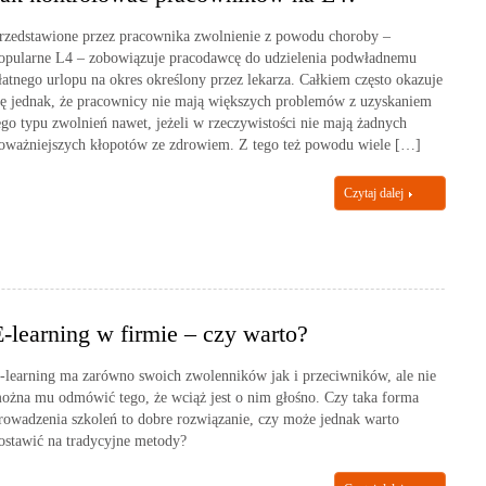
rzedstawione przez pracownika zwolnienie z powodu choroby –
opularne L4 – zobowiązuje pracodawcę do udzielenia podwładnemu
łatnego urlopu na okres określony przez lekarza. Całkiem często okazuje
ię jednak, że pracownicy nie mają większych problemów z uzyskaniem
ego typu zwolnień nawet, jeżeli w rzeczywistości nie mają żadnych
oważniejszych kłopotów ze zdrowiem. Z tego też powodu wiele […]
Czytaj dalej
E-learning w firmie – czy warto?
-learning ma zarówno swoich zwolenników jak i przeciwników, ale nie
ożna mu odmówić tego, że wciąż jest o nim głośno. Czy taka forma
rowadzenia szkoleń to dobre rozwiązanie, czy może jednak warto
ostawić na tradycyjne metody?