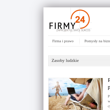
Firma i prawo
Pomysły na bizn
Zasoby ludzkie
P
P
w
c