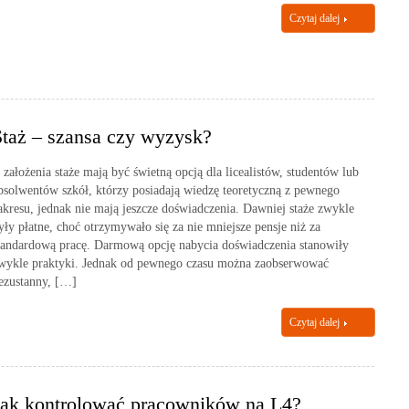
Czytaj dalej
Staż – szansa czy wyzysk?
 założenia staże mają być świetną opcją dla licealistów, studentów lub
bsolwentów szkół, którzy posiadają wiedzę teoretyczną z pewnego
akresu, jednak nie mają jeszcze doświadczenia. Dawniej staże zwykle
yły płatne, choć otrzymywało się za nie mniejsze pensje niż za
tandardową pracę. Darmową opcję nabycia doświadczenia stanowiły
wykle praktyki. Jednak od pewnego czasu można zaobserwować
ezustanny, […]
Czytaj dalej
Jak kontrolować pracowników na L4?