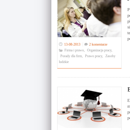
P
p
p
s
t
p
13-08-2013
2 komentarze
Firma i prawo
,
Organizacja pracy
,
Porady dla firm
,
Prawo pracy
,
Zasoby
ludzkie
E
m
p
p