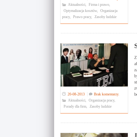
Aktualności
,
Firma i prawo
,
Optymalizacja kosztów
,
Organizacja
pracy
,
Prawo pracy
,
Zasoby ludzkie
Z
a
z
b
s
z
20-08-2013
Brak komentarzy.
b
Aktualności
,
Organizacja pracy
,
Porady dla firm
,
Zasoby ludzkie