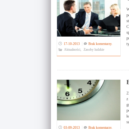
W
p
s
C
s
p
17-10-2013
Brak komentarzy.
t
Aktualności
,
Zasoby ludzkie
2
z
g
p
k
s
03-09-2013
Brak komentarzy.