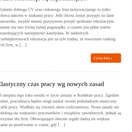
ysłanie dobrego CV oraz ciekawego listu motywacyjnego to tylko
ołowa sukcesu w szukaniu pracy. Jeśli chcesz zostać przyjęty na dane
tanowisko, zwykle musisz pozytywnie przejść spotkanie rekrutacyjne.
zasem ma ono formę luźnej pogawędki, a czasem jest pełne testów
prawdzających umiejętności kandydata. W niektórych
rzedsiębiorstwach rekrutacja jest na tyle trudna, że stworzono ranking
ych firm, w […]
Czytaj dalej
Elastyczny czas pracy wg nowych zasad
3 sierpnia tego roku weszły w życie zmiany w Kodeksie pracy. Zgodnie
 nimi, pracodawca będzie mógł ustalać swoim podwładnym elastyczny
rafik pracy. Wydłuży się również okres rozliczeniowy. Nowe zasady nie
odobają się większości pracowników i związków zawodowych, jednak są
orzystne dla firm. Obowiązujące obecnie reguły dadzą im większe
zanse na przetrwanie w czasie, gdy […]