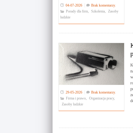
04-07-2026
Brak komentarzy.
Porady dla firm
,
Szkolenia
,
Zasoby
ludzkie
K
n
w
r
p
29-05-2026
Brak komentarzy.
z
Firma i prawo
,
Organizacja pracy
,
d
Zasoby ludzkie