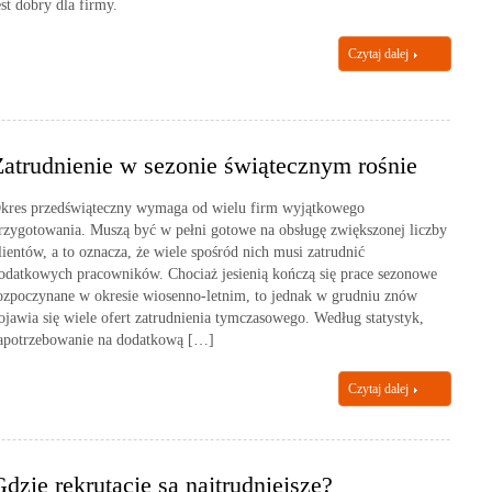
est dobry dla firmy.
Czytaj dalej
Zatrudnienie w sezonie świątecznym rośnie
kres przedświąteczny wymaga od wielu firm wyjątkowego
rzygotowania. Muszą być w pełni gotowe na obsługę zwiększonej liczby
lientów, a to oznacza, że wiele spośród nich musi zatrudnić
odatkowych pracowników. Chociaż jesienią kończą się prace sezonowe
ozpoczynane w okresie wiosenno-letnim, to jednak w grudniu znów
ojawia się wiele ofert zatrudnienia tymczasowego. Według statystyk,
apotrzebowanie na dodatkową […]
Czytaj dalej
dzie rekrutacje są najtrudniejsze?