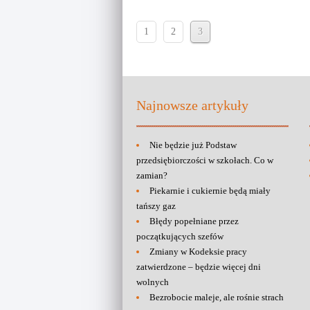
1
2
3
Najnowsze artykuły
Nie będzie już Podstaw
przedsiębiorczości w szkołach. Co w
zamian?
Piekarnie i cukiernie będą miały
tańszy gaz
Błędy popełniane przez
początkujących szefów
Zmiany w Kodeksie pracy
zatwierdzone – będzie więcej dni
wolnych
Bezrobocie maleje, ale rośnie strach