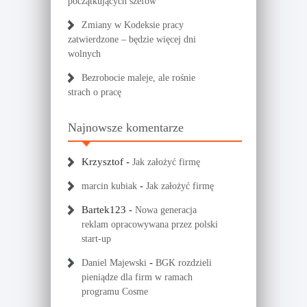
początkujących szefów
Zmiany w Kodeksie pracy
zatwierdzone – będzie więcej dni
wolnych
Bezrobocie maleje, ale rośnie
strach o pracę
Najnowsze komentarze
Krzysztof
-
Jak założyć firmę
-
marcin kubiak
Jak założyć firmę
Bartek123
-
Nowa generacja
reklam opracowywana przez polski
start-up
-
Daniel Majewski
BGK rozdzieli
pieniądze dla firm w ramach
programu Cosme