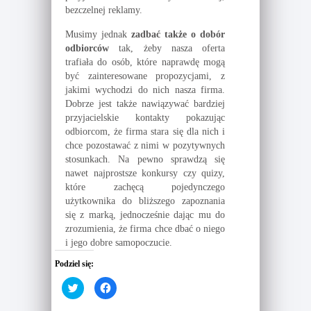
bezczelnej reklamy.
Musimy jednak
zadbać także o dobór
odbiorców
tak, żeby nasza oferta
trafiała do osób, które naprawdę mogą
być zainteresowane propozycjami, z
jakimi wychodzi do nich nasza firma.
Dobrze jest także nawiązywać bardziej
przyjacielskie kontakty pokazując
odbiorcom, że firma stara się dla nich i
chce pozostawać z nimi w pozytywnych
stosunkach. Na pewno sprawdzą się
nawet najprostsze konkursy czy quizy,
które zachęcą pojedynczego
użytkownika do bliższego zapoznania
się z marką, jednocześnie dając mu do
zrozumienia, że firma chce dbać o niego
i jego dobre samopoczucie.
Podziel się:
C
C
l
l
i
i
c
c