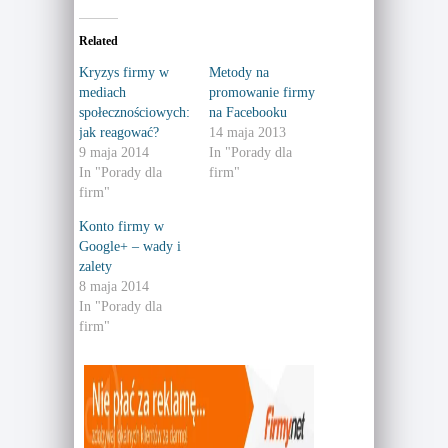
k
k
t
t
o
o
Related
s
s
h
h
a
a
Kryzys firmy w
Metody na
r
r
mediach
promowanie firmy
e
e
o
o
społecznościowych:
na Facebooku
n
n
T
F
jak reagować?
14 maja 2013
w
a
9 maja 2014
In "Porady dla
i
c
t
e
In "Porady dla
firm"
t
b
e
o
firm"
r
o
(
k
Konto firmy w
O
(
p
O
Google+ – wady i
e
p
n
e
zalety
s
n
8 maja 2014
i
s
n
i
In "Porady dla
n
n
e
n
firm"
w
e
w
w
i
w
n
i
d
n
o
d
w
o
)
w
)