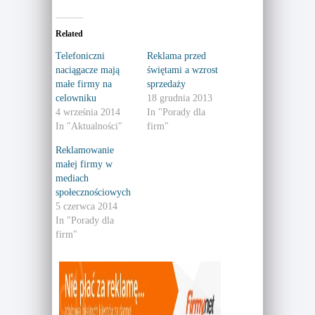
c
c
k
k
t
t
o
o
Related
s
s
h
h
a
a
Telefoniczni
Reklama przed
r
r
naciągacze mają
świętami a wzrost
e
e
o
o
małe firmy na
sprzedaży
n
n
T
F
celowniku
18 grudnia 2013
w
a
4 września 2014
In "Porady dla
i
c
t
e
In "Aktualności"
firm"
t
b
e
o
r
o
Reklamowanie
(
k
małej firmy w
O
(
p
O
mediach
e
p
n
e
społecznościowych
s
n
5 czerwca 2014
i
s
n
i
In "Porady dla
n
n
e
n
firm"
w
e
w
w
i
w
n
i
d
n
o
d
w
o
)
w
)