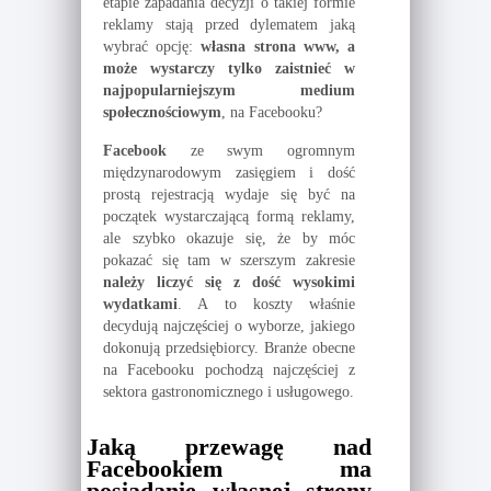
etapie zapadania decyzji o takiej formie
reklamy stają przed dylematem jaką
wybrać opcję:
własna strona www, a
może wystarczy tylko zaistnieć w
najpopularniejszym medium
społecznościowym
, na Facebooku?
Facebook
ze swym ogromnym
międzynarodowym zasięgiem i dość
prostą rejestracją wydaje się być na
początek wystarczającą formą reklamy,
ale szybko okazuje się, że by móc
pokazać się tam w szerszym zakresie
należy liczyć się z dość wysokimi
wydatkami
. A to koszty właśnie
decydują najczęściej o wyborze, jakiego
dokonują przedsiębiorcy. Branże obecne
na Facebooku pochodzą najczęściej z
sektora gastronomicznego i usługowego.
Jaką przewagę nad
Facebookiem ma
posiadanie własnej strony