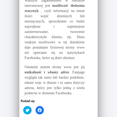
Ważnym zagadnieniem w reklamie
internetowej jest
możliwość śledzenia
statystyk
, czyli informacji na temat
ilości wejść dziennych lub
miesięcznych, sprawdzanie co budzi
największe i najmniejsze
zainteresowanie, tworzenie
charakterystyki klienta, itp. Dużo
większe możliwości w tej dziedzinie
daje posiadanie firmowej strony www
niż opieranie się na statystykach
Facebooka, które są dużo uboższe.
Ostatnim atutem strony www jest jej
unikalność i własny adres
. Fanpage
wygląda tak samo lub bardzo podobnie,
niknie więc w tłumie i to samo dotyczy
adresu, który jest tylko jedną z wielu
podstron w domenie Facebooka.
Podziel się:
C
C
l
l
i
i