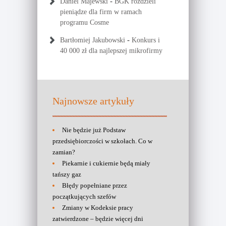
-
Daniel Majewski
BGK rozdzieli
pieniądze dla firm w ramach
programu Cosme
-
Bartłomiej Jakubowski
Konkurs i
40 000 zł dla najlepszej mikrofirmy
Najnowsze artykuły
Nie będzie już Podstaw
przedsiębiorczości w szkołach. Co w
zamian?
Piekarnie i cukiernie będą miały
tańszy gaz
Błędy popełniane przez
początkujących szefów
Zmiany w Kodeksie pracy
zatwierdzone – będzie więcej dni