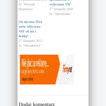
e
e
o
o
In "Słownik
rozliczaniu VAT
n
n
T
F
biznesowy"
27 listopada 2020
w
a
In "Aktualności"
i
c
t
e
t
b
Od stycznia 2014
e
o
r
o
znów odliczymy
(
k
VAT od aut z
O
(
p
O
kratką?
e
p
n
e
27 listopada 2013
s
n
In "Aktualności"
i
s
n
i
n
n
e
n
w
e
w
w
i
w
n
i
d
n
o
d
w
o
)
w
)
Dodaj komentarz