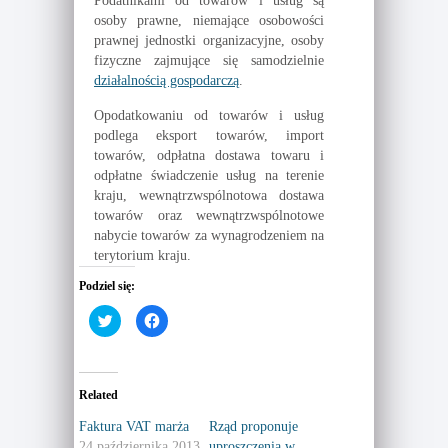
Podatnikami od towarów i usług są
osoby prawne, niemające osobowości
prawnej jednostki organizacyjne, osoby
fizyczne zajmujące się samodzielnie
działalnością gospodarczą
.
Opodatkowaniu od towarów i usług
podlega eksport towarów, import
towarów, odpłatna dostawa towaru i
odpłatne świadczenie usług na terenie
kraju, wewnątrzwspólnotowa dostawa
towarów oraz wewnątrzwspólnotowe
nabycie towarów za wynagrodzeniem na
terytorium kraju.
Podziel się:
C
C
l
l
i
i
c
c
k
k
t
t
o
o
Related
s
s
h
h
a
a
Faktura VAT marża
Rząd proponuje
r
r
24 października 2013
uproszczenia w