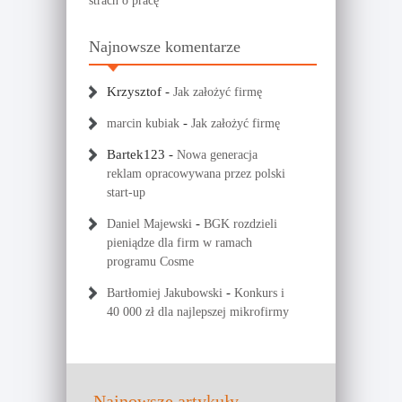
strach o pracę
Najnowsze komentarze
Krzysztof
-
Jak założyć firmę
-
marcin kubiak
Jak założyć firmę
Bartek123
-
Nowa generacja
reklam opracowywana przez polski
start-up
-
Daniel Majewski
BGK rozdzieli
pieniądze dla firm w ramach
programu Cosme
-
Bartłomiej Jakubowski
Konkurs i
40 000 zł dla najlepszej mikrofirmy
Najnowsze artykuły