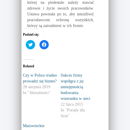
której na piedestale należy stawiać
zdrowie i życie swoich pracowników.
Ustawa powstała po to, aby umożliwić
pracodawcom ochronę wszystkich,
którzy są zatrudnieni w ich firmie.
Podziel się:
C
C
l
l
i
i
c
c
k
k
t
t
o
o
Related
s
s
h
h
a
a
Czy w Polsce trudno
Sukces firmy
r
r
prowadzi się biznes?
współgra z jej
e
e
o
o
28 sierpnia 2019
umiejętnością
n
n
T
F
In "Aktualności"
budowania
w
a
wizerunku w sieci
i
c
t
e
22 lipca 2015
t
b
e
o
In "Porady dla
r
o
firm"
(
k
O
(
p
O
Mazowieckie
e
p