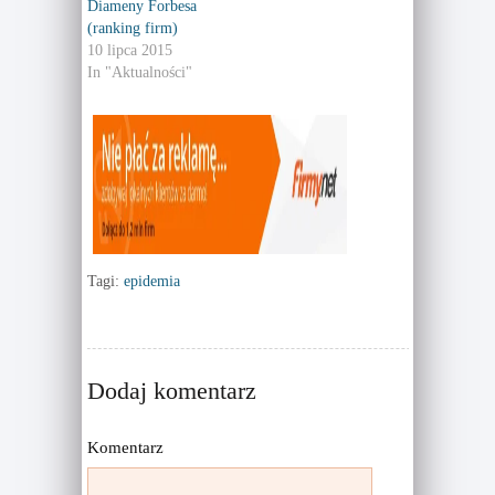
n
e
Diameny Forbesa
s
n
(ranking firm)
i
s
n
i
10 lipca 2015
n
n
e
n
In "Aktualności"
w
e
w
w
i
w
n
i
d
n
o
d
w
o
)
w
)
Tagi:
epidemia
Dodaj komentarz
Komentarz