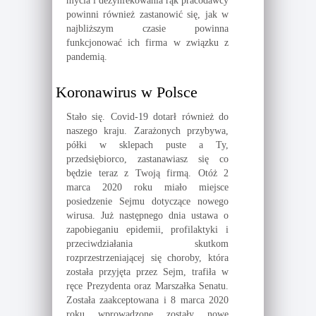
mycia i dezynfekowania rąk pracodawcy
powinni również zastanowić się, jak w
najbliższym czasie powinna
funkcjonować ich firma w związku z
pandemią.
Koronawirus w Polsce
Stało się. Covid-19 dotarł również do
naszego kraju. Zarażonych przybywa,
półki w sklepach puste a Ty,
przedsiębiorco, zastanawiasz się co
będzie teraz z Twoją firmą. Otóż 2
marca 2020 roku miało miejsce
posiedzenie Sejmu dotyczące nowego
wirusa. Już następnego dnia ustawa o
zapobieganiu epidemii, profilaktyki i
przeciwdziałania skutkom
rozprzestrzeniającej się choroby, która
została przyjęta przez Sejm, trafiła w
ręce Prezydenta oraz Marszałka Senatu.
Została zaakceptowana i 8 marca 2020
roku wprowadzone zostały nowe