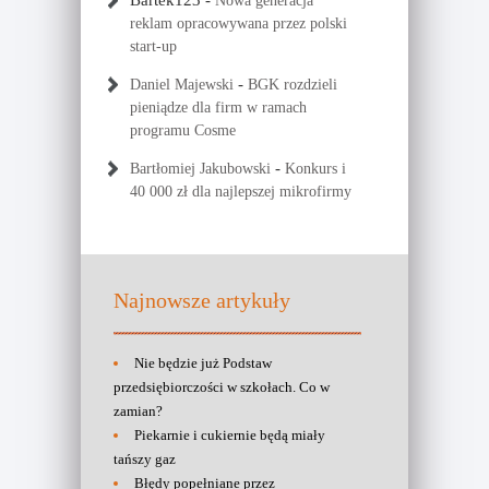
Bartek123
-
Nowa generacja
reklam opracowywana przez polski
start-up
-
Daniel Majewski
BGK rozdzieli
pieniądze dla firm w ramach
programu Cosme
-
Bartłomiej Jakubowski
Konkurs i
40 000 zł dla najlepszej mikrofirmy
Najnowsze artykuły
Nie będzie już Podstaw
przedsiębiorczości w szkołach. Co w
zamian?
Piekarnie i cukiernie będą miały
tańszy gaz
Błędy popełniane przez