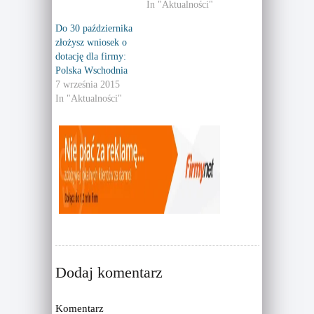
In "Aktualności"
i
c
t
e
t
b
Do 30 października
e
o
r
o
złożysz wniosek o
(
k
dotację dla firmy:
O
(
p
O
Polska Wschodnia
e
p
n
e
7 września 2015
s
n
In "Aktualności"
i
s
n
i
n
n
e
n
w
e
w
w
i
w
n
i
d
n
o
d
w
o
)
w
)
Dodaj komentarz
Komentarz