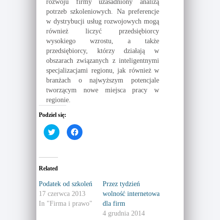
rozwoju firmy uzasadniony analizą
potrzeb szkoleniowych. Na preferencje
w dystrybucji usług rozwojowych mogą
również liczyć przedsiębiorcy
wysokiego wzrostu, a także
przedsiębiorcy, którzy działają w
obszarach związanych z inteligentnymi
specjalizacjami regionu, jak również w
branżach o najwyższym potencjale
tworzącym nowe miejsca pracy w
regionie.
Podziel się:
C
C
l
l
i
i
c
c
k
k
t
t
o
o
Related
s
s
h
h
a
a
Podatek od szkoleń
Przez tydzień
r
r
17 czerwca 2013
wolność internetowa
e
e
o
o
In "Firma i prawo"
dla firm
n
n
T
F
4 grudnia 2014
w
a