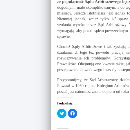
że
popularność Sądu Arbitrażowego będzi
dogodnym, mało skomplikowanym, a do tego 
miesięcy. Jeszcze istotniejsze jest jedna
Niemniej jednak, wciąż tylko 1/5 spraw 
wydania wyroku przez Sąd Arbitrażowy. 
wymagają, aby przed sądem powszechnym S
sprawie.
Chociaż Sądy Arbitrażowe i tak zyskują na
działania. Z tego też powodu pracują na
rozwiązywanie ich problemów. Korzysta
Prawników. Obejmują one kwestie takie, jak 
postępowania dowodowego i zasady postęp
Przypomnijmy, że Sąd Arbitrażowy działaj
Powstał w 1950 r. jako Kolegium Arbitrów 
postać jest natomiast znana dopiero od roku
Podziel się:
C
C
l
l
i
i
c
c
k
k
t
t