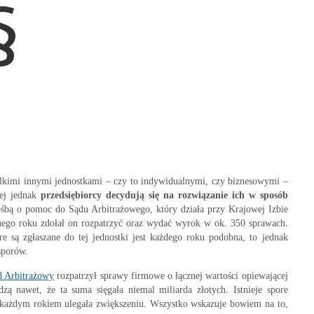
lkimi innymi jednostkami – czy to indywidualnymi, czy biznesowymi –
iej jednak
przedsiębiorcy decydują się na rozwiązanie ich w sposób
ośbą o pomoc do Sądu Arbitrażowego, który działa przy Krajowej Izbie
onego roku zdołał on rozpatrzyć oraz wydać wyrok w ok. 350 sprawach.
e są zgłaszane do tej jednostki jest każdego roku podobna, to jednak
 sporów.
d Arbitrażowy
rozpatrzył sprawy firmowe o łącznej wartości opiewającej
dzą nawet, że ta suma sięgała niemal miliarda złotych. Istnieje spore
 każdym rokiem ulegała zwiększeniu. Wszystko wskazuje bowiem na to,