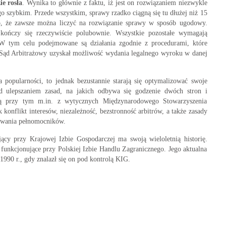
e rosła
. Wynika to głównie z faktu, iż jest on rozwiązaniem niezwykle
szybkim. Przede wszystkim, sprawy rzadko ciągną się tu dłużej niż 15
k to, że zawsze można liczyć na rozwiązanie sprawy w sposób ugodowy.
kończy się rzeczywiście polubownie. Wszystkie pozostałe wymagają
W tym celu podejmowane są działania zgodnie z procedurami, które
ąd Arbitrażowy uzyskał możliwość wydania legalnego wyroku w danej
 popularności, to jednak bezustannie starają się optymalizować swoje
d ulepszaniem zasad, na jakich odbywa się godzenie dwóch stron i
ją przy tym m.in. z wytycznych Międzynarodowego Stowarzyszenia
konflikt interesów, niezależność, bezstronność arbitrów, a także zasady
owania pełnomocników.
ący przy Krajowej Izbie Gospodarczej ma swoją wieloletnią historię.
funkcjonujące przy Polskiej Izbie Handlu Zagranicznego. Jego aktualna
 1990 r., gdy znalazł się on pod kontrolą KIG.