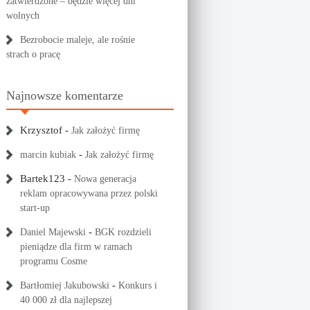
zatwierdzone – będzie więcej dni
wolnych
Bezrobocie maleje, ale rośnie
strach o pracę
Najnowsze komentarze
Krzysztof
-
Jak założyć firmę
-
marcin kubiak
Jak założyć firmę
Bartek123
-
Nowa generacja
reklam opracowywana przez polski
start-up
-
Daniel Majewski
BGK rozdzieli
pieniądze dla firm w ramach
programu Cosme
-
Bartłomiej Jakubowski
Konkurs i
40 000 zł dla najlepszej