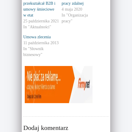
r
r
przekształcał B2B i
pracy zdalnej
e
e
o
o
umowy śmieciowe
4 maja 2020
n
n
T
F
w etat
In "Organizacja
w
a
25 października 2021
pracy"
i
c
t
e
In "Aktualności"
t
b
e
o
r
o
Umowa zlecenia
(
k
11 października 2013
O
(
p
O
In "Słownik
e
p
n
e
biznesowy"
s
n
i
s
n
i
n
n
e
n
w
e
w
w
i
w
n
i
d
n
o
d
w
o
)
w
)
Dodaj komentarz