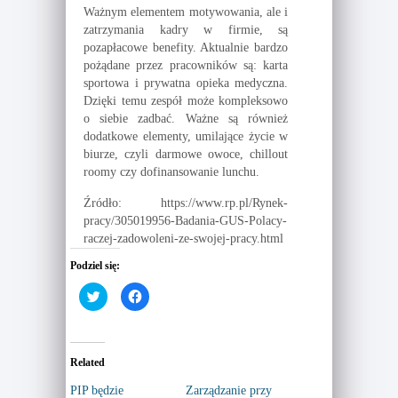
Ważnym elementem motywowania, ale i
zatrzymania kadry w firmie, są
pozapłacowe benefity. Aktualnie bardzo
pożądane przez pracowników są: karta
sportowa i prywatna opieka medyczna.
Dzięki temu zespół może kompleksowo
o siebie zadbać. Ważne są również
dodatkowe elementy, umilające życie w
biurze, czyli darmowe owoce, chillout
roomy czy dofinansowanie lunchu.
Źródło: https://www.rp.pl/Rynek-
pracy/305019956-Badania-GUS-Polacy-
raczej-zadowoleni-ze-swojej-pracy.html
Podziel się:
C
C
l
l
i
i
c
c
k
k
t
t
o
o
Related
s
s
h
h
a
a
PIP będzie
Zarządzanie przy