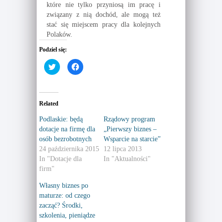
które nie tylko przyniosą im pracę i
związany z nią dochód, ale mogą też
stać się miejscem pracy dla kolejnych
Polaków.
Podziel się:
C
C
l
l
i
i
c
c
k
k
t
t
o
o
Related
s
s
h
h
a
a
Podlaskie: będą
Rządowy program
r
r
dotacje na firmę dla
„Pierwszy biznes –
e
e
o
o
osób bezrobotnych
Wsparcie na starcie”
n
n
T
F
24 października 2015
12 lipca 2013
w
a
In "Dotacje dla
In "Aktualności"
i
c
t
e
firm"
t
b
e
o
r
o
Własny biznes po
(
k
maturze: od czego
O
(
p
O
zacząć? Środki,
e
p
n
e
szkolenia, pieniądze
s
n