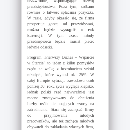
bezzwrotnie, wspomagające rozwój
przedsiębiorstwa. Poza tym, zadbano
również o łatwość spłacania pożyczki.
W razie, gdyby okazało się, że firma
prosperuje gorzej od przewidywań,
można będzie wystąpić o rok
karencji
. W tym czasie młody
przedsiębiorca będzie musiał płacić
jedynie odsetki.
Program „Pierwszy Biznes – Wsparcie
w Starcie” to jeden z kilku pomysłów
rządu na walkę z bezrobociem wśród
młodych, które wynosi ok. 25%. W
całej Europie sytuacja zawodowa osób
poniżej 30. roku życia wygląda kiepsko,
jednak polski rząd najwyraźniej jest
mocno zmotywowany do obniżenia
liczby osób nie mających szansy na
zatrudnienie. Stara się zachęcać firmy
do przyjmowania młodych
pracowników, ale też zachęca młodych
obywateli do zakładania własnych firm,