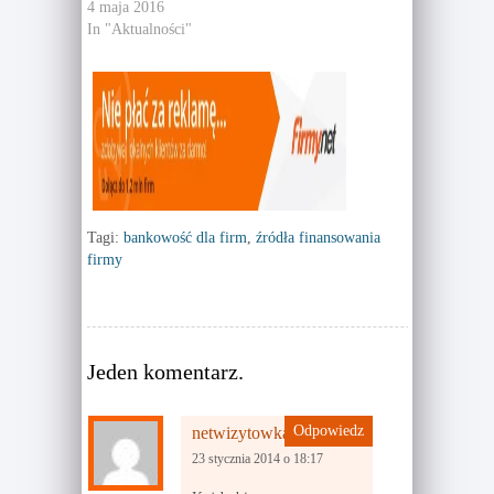
4 maja 2016
i
s
n
i
In "Aktualności"
n
n
e
n
w
e
w
w
i
w
n
i
d
n
o
d
w
o
)
w
)
Tagi:
bankowość dla firm
,
źródła finansowania
firmy
Jeden komentarz.
Odpowiedz
netwizytowka
23 stycznia 2014 o 18:17