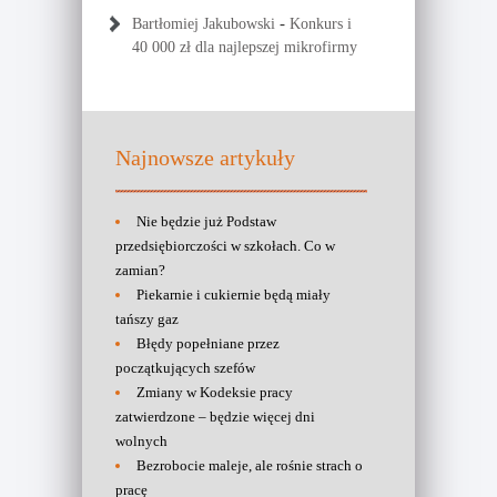
-
Bartłomiej Jakubowski
Konkurs i
40 000 zł dla najlepszej mikrofirmy
Najnowsze artykuły
Nie będzie już Podstaw
przedsiębiorczości w szkołach. Co w
zamian?
Piekarnie i cukiernie będą miały
tańszy gaz
Błędy popełniane przez
początkujących szefów
Zmiany w Kodeksie pracy
zatwierdzone – będzie więcej dni
wolnych
Bezrobocie maleje, ale rośnie strach o
pracę