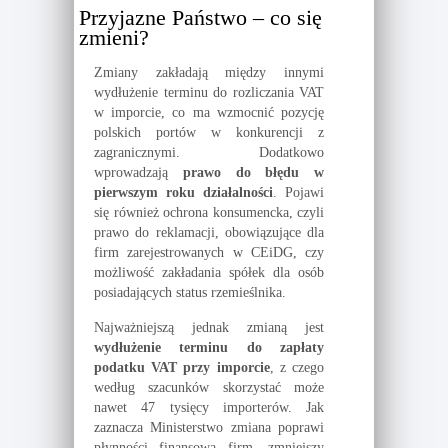
Przyjazne Państwo – co się
zmieni?
Zmiany zakładają między innymi
wydłużenie terminu do rozliczania VAT
w imporcie, co ma wzmocnić pozycję
polskich portów w konkurencji z
zagranicznymi. Dodatkowo
wprowadzają
prawo do błędu w
pierwszym roku działalności
. Pojawi
się również ochrona konsumencka, czyli
prawo do reklamacji, obowiązujące dla
firm zarejestrowanych w CEiDG, czy
możliwość zakładania spółek dla osób
posiadających status rzemieślnika.
Najważniejszą jednak zmianą jest
wydłużenie terminu do zapłaty
podatku VAT przy imporcie
, z czego
według szacunków skorzystać może
nawet 47 tysięcy importerów. Jak
zaznacza Ministerstwo zmiana poprawi
płynności finansową firm, zmniejszy