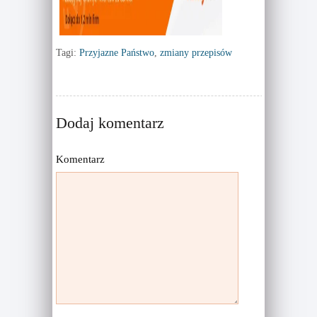
d
n
o
d
w
o
)
w
)
Tagi:
Przyjazne Państwo
,
zmiany przepisów
Dodaj komentarz
Komentarz