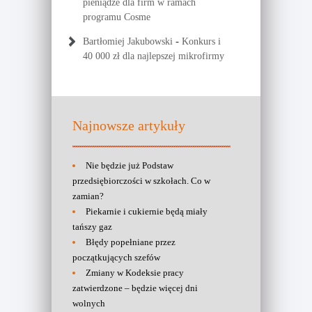
pieniądze dla firm w ramach
programu Cosme
-
Bartłomiej Jakubowski
Konkurs i
40 000 zł dla najlepszej mikrofirmy
Najnowsze artykuły
Nie będzie już Podstaw
przedsiębiorczości w szkołach. Co w
zamian?
Piekarnie i cukiernie będą miały
tańszy gaz
Błędy popełniane przez
początkujących szefów
Zmiany w Kodeksie pracy
zatwierdzone – będzie więcej dni
wolnych