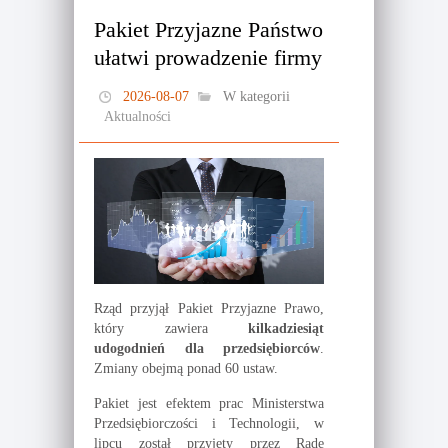
Pakiet Przyjazne Państwo
ułatwi prowadzenie firmy
2026-08-07
W kategorii
Aktualności
Rząd przyjął Pakiet Przyjazne Prawo,
który zawiera
kilkadziesiąt
udogodnień dla przedsiębiorców
.
Zmiany obejmą ponad 60 ustaw.
Pakiet jest efektem prac Ministerstwa
Przedsiębiorczości i Technologii, w
lipcu został przyjęty przez Radę