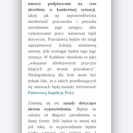
umowy podpisywane na czas
określony w konkretnej sytuacji
,
takiej jak np. usprawiedliwiona
nieobecność pracownika i potrzeba
zatrudnienia jego zastępcy albo
wykonywanie pracy sezonowej bądź
dorywczej. Pracodawca będzie też mógł
zaproponować kolejną terminową
umowę, jeśli wymagać będzie tego jego
sytuacja. W Kodeksie określono to jako
„wskazanie obiektywnych przyczyn
leżących po stronie pracodawcy”.
Niedogodnością dla firm może być
jednak fakt, że o takich przedłużających
się umowach będą musiały informować
Państwową Inspekcję Pracy
.
Zmienią się też
zasady dotyczące
okresu wypowiedzenia
. Będzie on
zależny od długości zatrudnienia w
danej firmie. Jeśli będzie to mniej niż
pół roku, to wypowiedzenie będzie
trzeba wręczyć nie później niż 2