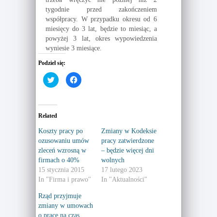
tygodnie przed zakończeniem
współpracy. W przypadku okresu od 6
miesięcy do 3 lat, będzie to miesiąc, a
powyżej 3 lat, okres wypowiedzenia
wyniesie 3 miesiące.
Podziel się:
C
C
l
l
i
i
c
c
k
k
t
t
o
o
Related
s
s
h
h
a
a
Koszty pracy po
Zmiany w Kodeksie
r
r
ozusowaniu umów
pracy zatwierdzone
e
e
o
o
zleceń wzrosną w
– będzie więcej dni
n
n
T
F
firmach o 40%
wolnych
w
a
15 stycznia 2015
17 lutego 2023
i
c
t
e
In "Firma i prawo"
In "Aktualności"
t
b
e
o
r
o
Rząd przyjmuje
(
k
zmiany w umowach
O
(
p
O
o pracę na czas