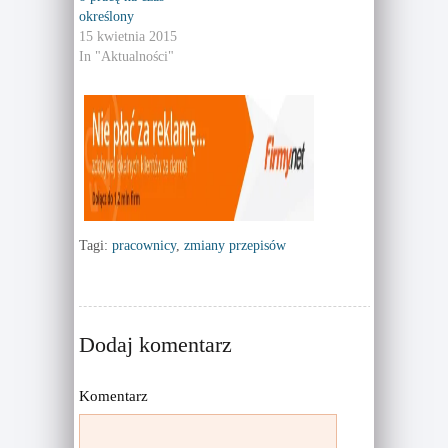
e
p
n
e
określony
s
n
15 kwietnia 2015
i
s
n
i
In "Aktualności"
n
n
e
n
w
e
w
w
i
w
n
i
d
n
o
d
w
o
)
w
)
Tagi:
pracownicy
,
zmiany przepisów
Dodaj komentarz
Komentarz