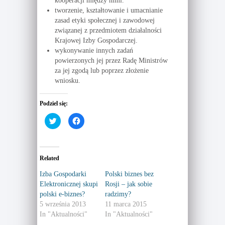
kooperacji między nimi.
tworzenie, kształtowanie i umacnianie
zasad etyki społecznej i zawodowej
związanej z przedmiotem działalności
Krajowej Izby Gospodarczej.
wykonywanie innych zadań
powierzonych jej przez Radę Ministrów
za jej zgodą lub poprzez złożenie
wniosku.
Podziel się:
C
C
l
l
i
i
c
c
k
k
t
t
o
o
Related
s
s
h
h
a
a
Izba Gospodarki
Polski biznes bez
r
r
Elektronicznej skupi
Rosji – jak sobie
e
e
o
o
polski e-biznes?
radzimy?
n
n
T
F
5 września 2013
11 marca 2015
w
a
In "Aktualności"
In "Aktualności"
i
c
t
e