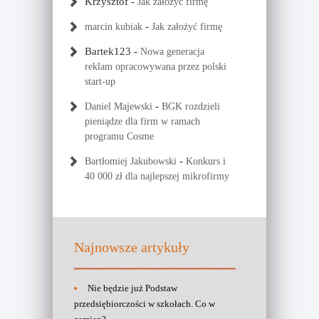
Krzysztof
-
Jak założyć firmę
-
marcin kubiak
Jak założyć firmę
Bartek123
-
Nowa generacja
reklam opracowywana przez polski
start-up
-
Daniel Majewski
BGK rozdzieli
pieniądze dla firm w ramach
programu Cosme
-
Bartłomiej Jakubowski
Konkurs i
40 000 zł dla najlepszej mikrofirmy
Najnowsze artykuły
Nie będzie już Podstaw
przedsiębiorczości w szkołach. Co w