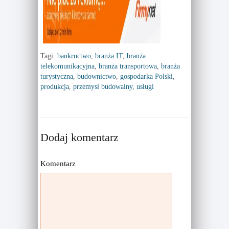
n
i
d
n
o
d
w
o
)
w
)
Tagi:
bankructwo
,
branża IT
,
branża
telekomunikacyjna
,
branża transportowa
,
branża
turystyczna
,
budownictwo
,
gospodarka Polski
,
produkcja
,
przemysł budowalny
,
usługi
Dodaj komentarz
Komentarz