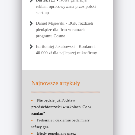
Bartek123
-
Nowa generacja
reklam opracowywana przez polski
start-up
-
Daniel Majewski
BGK rozdzieli
pieniądze dla firm w ramach
programu Cosme
-
Bartłomiej Jakubowski
Konkurs i
40 000 zł dla najlepszej mikrofirmy
Najnowsze artykuły
Nie będzie już Podstaw
przedsiębiorczości w szkołach. Co w
zamian?
Piekarnie i cukiernie będą miały
tańszy gaz
Błędy popełniane przez