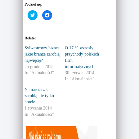
Podziel się:
C
C
l
l
i
i
c
c
k
k
t
t
o
o
Related
s
s
h
h
a
a
Sylwestrowy biznes:
O 17 % wzrosły
r
r
jakie branże zarobią
przychody polskich
e
e
o
o
najwięcej?
firm
n
n
T
F
25 grudnia 2013
informatycznych
w
a
In "Aktualności"
30 czerwca 2014
i
c
t
e
In "Aktualności"
t
b
e
o
r
o
Na narciarzach
(
k
zarobią nie tylko
O
(
p
O
hotele
e
p
n
e
1 stycznia 2014
s
n
In "Aktualności"
i
s
n
i
n
n
e
n
w
e
w
w
i
w