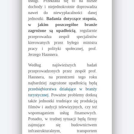
usługi. Przekłada się to na niższe
dochody i niejednokrotnie doprowadza
nawet do niewypłacalności danej
jednostki.
Badania dotyczące stopnia,
w jakim poszczególne branże
zagrożone są upadłością
, regularnie
przeprowadza zespół specjalistów
kierowanych przez byłego ministra
pracy i polityki społecznej, prof.
Jerzego Hausnera.
Według najświeższych badań
przeprowadzonych przez zespół prof.
Hausnera, na przestrzeni tego roku
najbardziej zagrożone upadłością będą
przedsiębiorstwa działające w branży
turystycznej
. Poważne problemy dotkną
także jednostki trudniące się produkcją
filmów i audycji telewizyjnych, czy też
wspomaganiem usług finansowych.
Ponadto, w trudnej sytuacji będą firmy
zajmujące się budownictwem
infrastrukturalnym, transportem