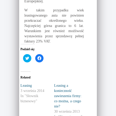
Europejskiej.
W takim przypadku wiek
leasingowanego auta nie powinien
przekraczać określonego wieku.
Najczęściej górna granica to 6 lat.
Warunkiem jest również możliwość
wystawienia przez sprzedawcę pełnej
faktury 23% VAT.
Podziel się:
C
C
l
l
i
i
c
c
k
k
t
t
o
o
Related
s
s
h
h
a
a
Leasing
Leasing a
r
r
3 września 2014
konieczność
e
e
o
o
In "Słownik
zawieszenia firmy:
n
n
T
F
biznesowy"
co można, a czego
w
a
nie?
i
c
t
e
30 września 2013
t
b