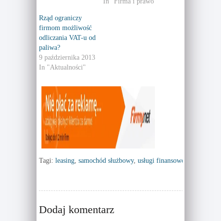
e
o
In "Firma i prawo"
r
o
(
k
Rząd ograniczy
O
(
p
O
firmom możliwość
e
p
n
e
odliczania VAT-u od
s
n
paliwa?
i
s
n
i
9 października 2013
n
n
e
n
In "Aktualności"
w
e
w
w
i
w
n
i
d
n
o
d
w
o
)
w
)
Tagi:
leasing
,
samochód służbowy
,
usługi finansowe
Dodaj komentarz