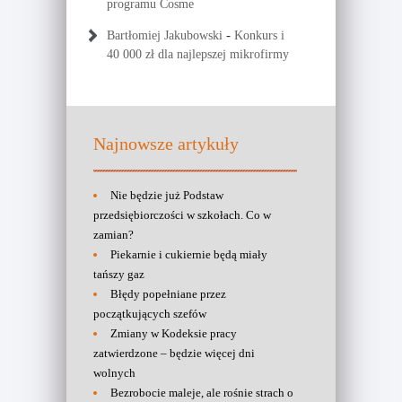
programu Cosme
-
Bartłomiej Jakubowski
Konkurs i
40 000 zł dla najlepszej mikrofirmy
Najnowsze artykuły
Nie będzie już Podstaw
przedsiębiorczości w szkołach. Co w
zamian?
Piekarnie i cukiernie będą miały
tańszy gaz
Błędy popełniane przez
początkujących szefów
Zmiany w Kodeksie pracy
zatwierdzone – będzie więcej dni
wolnych
Bezrobocie maleje, ale rośnie strach o