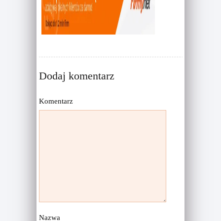
w
o
)
w
)
Dodaj komentarz
Komentarz
Nazwa