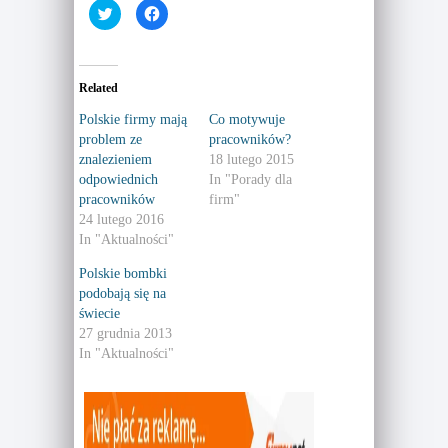
C
C
l
l
i
i
c
c
k
k
t
t
o
o
Related
s
s
h
h
a
a
Polskie firmy mają
Co motywuje
r
r
problem ze
pracowników?
e
e
o
o
znalezieniem
18 lutego 2015
n
n
T
F
odpowiednich
In "Porady dla
w
a
pracowników
firm"
i
c
t
e
24 lutego 2016
t
b
e
o
In "Aktualności"
r
o
(
k
Polskie bombki
O
(
p
O
podobają się na
e
p
n
e
świecie
s
n
27 grudnia 2013
i
s
n
i
In "Aktualności"
n
n
e
n
w
e
w
w
i
w
n
i
d
n
o
d