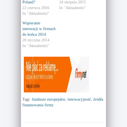
T
F
Poland?
24 sierpnia 2015
w
a
22 czerwca 2016
In "Aktualności"
i
c
t
e
In "Aktualności"
t
b
e
o
r
o
Wspieranie
(
k
innowacji w firmach
O
(
p
O
do końca 2014
e
p
n
e
20 stycznia 2014
s
n
In "Aktualności"
i
s
n
i
n
n
e
n
w
e
w
w
i
w
n
i
d
n
o
d
w
o
)
w
)
Tagi:
fundusze europejskie
,
innowacyjność
,
źródła
finansowania firmy