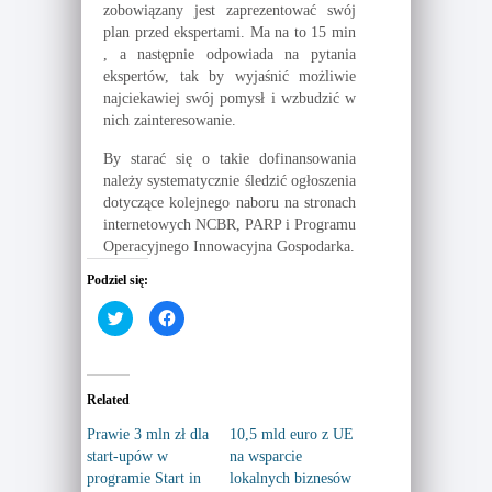
zobowiązany jest zaprezentować swój
plan przed ekspertami. Ma na to 15 min
, a następnie odpowiada na pytania
ekspertów, tak by wyjaśnić możliwie
najciekawiej swój pomysł i wzbudzić w
nich zainteresowanie.
By starać się o takie dofinansowania
należy systematycznie śledzić ogłoszenia
dotyczące kolejnego naboru na stronach
internetowych NCBR, PARP i Programu
Operacyjnego Innowacyjna Gospodarka.
Podziel się:
C
C
l
l
i
i
c
c
k
k
t
t
o
o
Related
s
s
h
h
a
a
Prawie 3 mln zł dla
10,5 mld euro z UE
r
r
start-upów w
na wsparcie
e
e
o
o
programie Start in
lokalnych biznesów
n
n