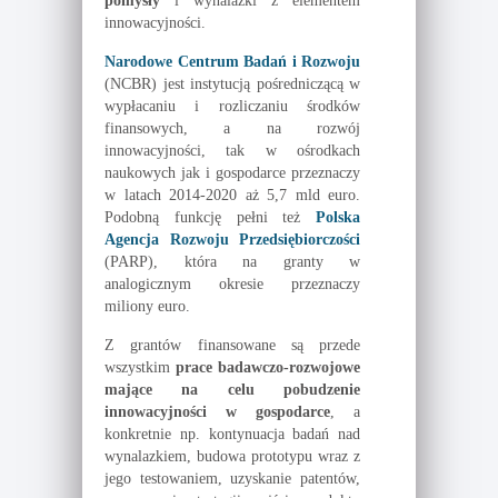
pomysły
i wynalazki z elementem
innowacyjności.
Narodowe Centrum Badań i Rozwoju
(NCBR) jest instytucją pośredniczącą w
wypłacaniu i rozliczaniu środków
finansowych, a na rozwój
innowacyjności, tak w ośrodkach
naukowych jak i gospodarce przeznaczy
w latach 2014-2020 aż 5,7 mld euro.
Podobną funkcję pełni też
Polska
Agencja Rozwoju Przedsiębiorczości
(PARP), która na granty w
analogicznym okresie przeznaczy
miliony euro.
Z grantów finansowane są przede
wszystkim
prace badawczo-rozwojowe
mające na celu pobudzenie
innowacyjności w gospodarce
, a
konkretnie np. kontynuacja badań nad
wynalazkiem, budowa prototypu wraz z
jego testowaniem, uzyskanie patentów,