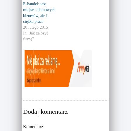
(
k
E-handel: jest
O
(
p
O
miejsce dla nowych
e
p
n
e
biznesów, ale i
s
n
ciężka praca
i
s
n
i
20 lutego 2015
n
n
e
n
In "Jak założyć
w
e
firmę"
w
w
i
w
n
i
d
n
o
d
w
o
)
w
)
Dodaj komentarz
Komentarz