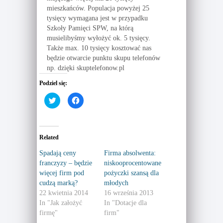
mieszkańców. Populacja powyżej 25
tysięcy wymagana jest w przypadku
Szkoły Pamięci SPW, na którą
musielibyśmy wyłożyć ok. 5 tysięcy.
Także max. 10 tysięcy kosztować nas
będzie otwarcie punktu skupu telefonów
np. dzięki skuptelefonow.pl
Podziel się:
C
C
l
l
i
i
c
c
k
k
t
t
o
o
Related
s
s
h
h
a
a
Spadają ceny
Firma absolwenta:
r
r
franczyzy – będzie
niskooprocentowane
e
e
o
o
więcej firm pod
pożyczki szansą dla
n
n
T
F
cudzą marką?
młodych
w
a
22 kwietnia 2014
16 września 2013
i
c
t
e
In "Jak założyć
In "Dotacje dla
t
b
e
o
firmę"
firm"
r
o