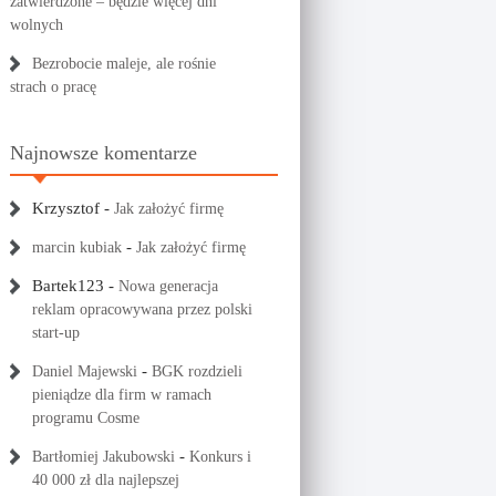
zatwierdzone – będzie więcej dni
wolnych
Bezrobocie maleje, ale rośnie
strach o pracę
Najnowsze komentarze
Krzysztof
-
Jak założyć firmę
-
marcin kubiak
Jak założyć firmę
Bartek123
-
Nowa generacja
reklam opracowywana przez polski
start-up
-
Daniel Majewski
BGK rozdzieli
pieniądze dla firm w ramach
programu Cosme
-
Bartłomiej Jakubowski
Konkurs i
40 000 zł dla najlepszej