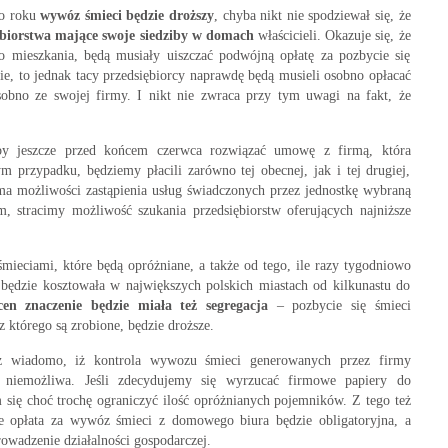
go roku
wywóz śmieci będzie droższy
, chyba nikt nie spodziewał się, że
biorstwa mające swoje siedziby w domach
właścicieli. Okazuje się, że
o mieszkania, będą musiały uiszczać podwójną opłatę za pozbycie się
ie, to jednak tacy przedsiębiorcy naprawdę będą musieli osobno opłacać
bno ze swojej firmy. I nikt nie zwraca przy tym uwagi na fakt, że
aby jeszcze przed końcem czerwca rozwiązać umowę z firmą, która
 przypadku, będziemy płacili zarówno tej obecnej, jak i tej drugiej,
ma możliwości zastąpienia usług świadczonych przez jednostkę wybraną
 stracimy możliwość szukania przedsiębiorstw oferujących najniższe
mieciami, które będą opróżniane, a także od tego, ile razy tygodniowo
 będzie kosztowała w największych polskich miastach od kilkunastu do
cen znaczenie będzie miała też segregacja
– pozbycie się śmieci
z którego są zrobione, będzie droższe.
az wiadomo, iż kontrola wywozu śmieci generowanych przez firmy
niemożliwa. Jeśli zdecydujemy się wyrzucać firmowe papiery do
się choć trochę ograniczyć ilość opróżnianych pojemników. Z tego też
że opłata za wywóz śmieci z domowego biura będzie obligatoryjna, a
rowadzenie działalności gospodarczej.