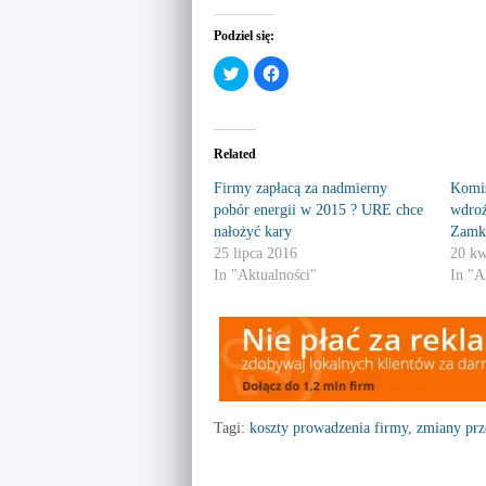
Podziel się:
C
C
l
l
i
i
c
c
k
k
t
t
o
o
Related
s
s
h
h
a
a
Firmy zapłacą za nadmierny
Komis
r
r
pobór energii w 2015 ? URE chce
wdroż
e
e
o
o
nałożyć kary
Zamk
n
n
T
F
25 lipca 2016
20 kw
w
a
In "Aktualności"
In "A
i
c
t
e
t
b
e
o
r
o
(
k
O
(
p
O
e
p
n
e
s
n
i
s
Tagi:
koszty prowadzenia firmy
,
zmiany prz
n
i
n
n
e
n
w
e