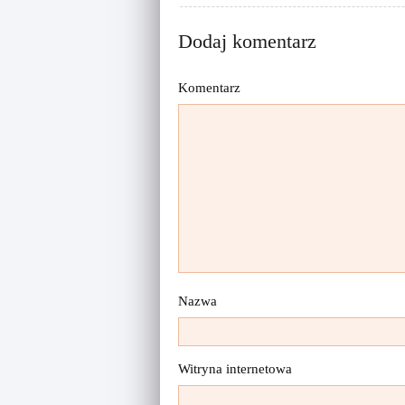
w
w
i
w
n
i
d
n
Dodaj komentarz
o
d
w
o
)
w
)
Komentarz
Nazwa
Witryna internetowa