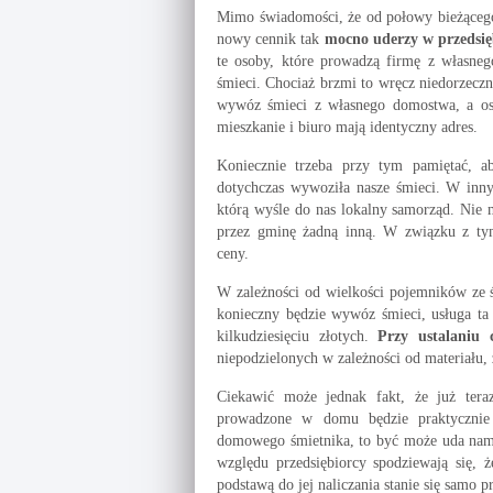
Mimo świadomości, że od połowy bieżące
nowy cennik tak
mocno uderzy w przedsię
te osoby, które prowadzą firmę z własneg
śmieci. Chociaż brzmi to wręcz niedorzeczn
wywóz śmieci z własnego domostwa, a oso
mieszkanie i biuro mają identyczny adres.
Koniecznie trzeba przy tym pamiętać, 
dotychczas wywoziła nasze śmieci. W innym
którą wyśle do nas lokalny samorząd. Nie 
przez gminę żadną inną. W związku z tym,
ceny.
W zależności od wielkości pojemników ze ś
konieczny będzie wywóz śmieci, usługa ta
kilkudziesięciu złotych.
Przy ustalaniu 
niepodzielonych w zależności od materiału, 
Ciekawić może jednak fakt, że już ter
prowadzone w domu będzie praktycznie 
domowego śmietnika, to być może uda nam 
względu przedsiębiorcy spodziewają się, 
podstawą do jej naliczania stanie się samo p