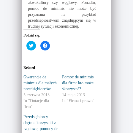
akwakultury czy węglowy. Ponadto,
pomoc de minimis nie może być
przyznana na przykład
przedsiębiorstwom znajdującym się w
trudnej sytuacji ekonomicznej.
Podziel się:
C
C
l
l
i
i
c
c
k
k
t
t
o
o
Related
s
s
h
h
a
a
Gwarancje de
Pomoc de minimis
r
r
minimis dla małych
dla firm: kto może
e
e
o
o
przedsiębiorców
skorzystać?
n
n
T
F
5 czerwca 2013
14 maja 2013
w
a
In "Dotacje dla
In "Firma i prawo"
i
c
t
e
firm"
t
b
e
o
r
o
Przedsiębiorcy
(
k
chętnie korzystali z
O
(
p
O
rządowej pomocy de
e
p