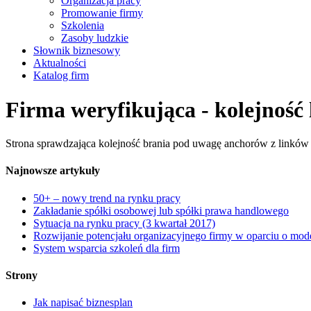
Organizacja pracy
Promowanie firmy
Szkolenia
Zasoby ludzkie
Słownik biznesowy
Aktualności
Katalog firm
Firma weryfikująca - kolejność
Strona sprawdzająca kolejność brania pod uwagę anchorów z linków t
Najnowsze artykuły
50+ – nowy trend na rynku pracy
Zakładanie spółki osobowej lub spółki prawa handlowego
Sytuacja na rynku pracy (3 kwartał 2017)
Rozwijanie potencjału organizacyjnego firmy w oparciu o mod
System wsparcia szkoleń dla firm
Strony
Jak napisać biznesplan